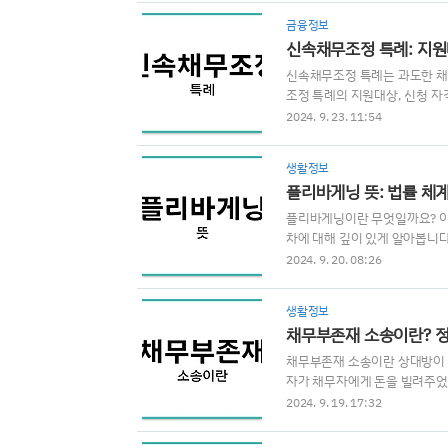
시장에서는 큰 변동이 일어나며
금융정보
주가에 미치는 영향, 그로 인한
신속채무조정 특례: 지원
석하..
신속채무조정 특례는 과도한 채
조정 특례의 지원대상, 신청 자
지 함께 알아보세요.1. 신속
2024. 9. 23. 11:54
하는 채무 조정 프로그램입니다
귀할 수 있도록 돕는 데 그 
생활정보
체 상황과 경제적 어려움에 따
플리바게닝 뜻: 법률 체
은 채무자를 대상으로 하며, ..
플리바게닝이란 무엇일까요? 이 
차에 대해 깊이 있게 알아봅니
바게닝(plea bargainin
2024. 9. 20. 08:26
을 의미합니다. 피고인은 자신에
하거나 추가 기소를 포기합니다.
생활정보
있도록 돕는 역할을 합니다.플
채무부존재 소송이란? 정
도 관심을 받고 ..
채무부존재 소송이란 상대방이 
자가 채무자에게 돈을 빌려주었
의무가 없다고 믿으면 이를 법적
2024. 9. 19. 17:32
의 정의와 필요성채무부존재 소
으로 채권자가 채무자에게 돈을