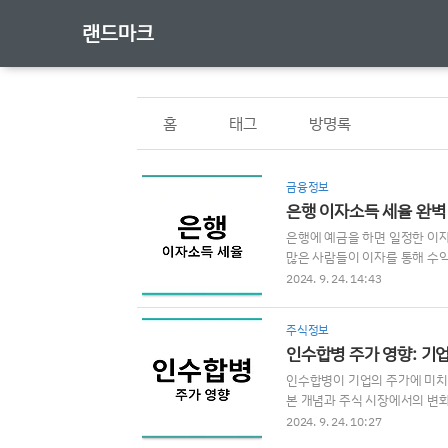
랜드마크
홈
태그
방명록
금융정보
은행 이자소득 세율 완벽 
은행에 예금을 하면 일정한 이자
많은 사람들이 이자를 통해 수
이 블로그에서는 '은행 이자소득
2024. 9. 24. 14:43
습니다.1. 이자소득세란 무엇인
이는 금융소득 중 하나로, 다
주식정보
연 2,000만 원을 초과할 경
인수합병 주가 영향: 기
징수된 세금이 ..
인수합병이 기업의 주가에 미치
본 개념과 주식 시장에서의 변화
Mergers and Acquisi
2024. 9. 24. 10:27
점유율 증가, 새로운 기술 확보