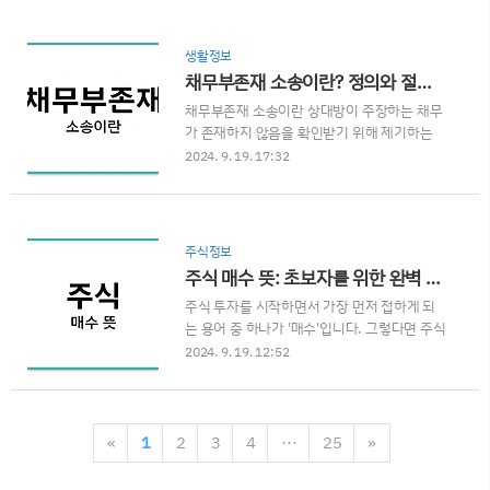
를 한 곳에서 확인해 보세요.플리바게닝 뜻과
연체 상황과 경제적 어려움에 따라 다양한 혜
정의플리바게닝(plea bargaining)은 형사 사
택을 제공합니다.이 프로그램은 특히 연체가
건에서 피고인과 검찰이 합의를 통해 형량을
짧거나 아직 연체가 발생하지 않은 채무자를
생활정보
감면하거나 혐의를 줄이는 협상 과정을 의미합
대상으로 하며, ..
채무부존재 소송이란? 정의와 절차에 대한 완벽 가이드
니다. 피고인은 자신에게 유리한 조건을 얻기
채무부존재 소송이란 상대방이 주장하는 채무
위해 유죄를 인정하며, 그 대가로 검찰은 더 가
가 존재하지 않음을 확인받기 위해 제기하는
벼운 처벌을 제시하거나 추가 기소를 포기합니
소송을 말합니다. 흔히 채권자가 채무자에게
다. 이 과정은 주로 사법 시스템의 효율성을 높
2024. 9. 19. 17:32
돈을 빌려주었거나, 특정 계약에 따른 금전적
이고, 피고인이 신속하게 사건을 종결할 수 있
의무가 존재한다고 주장할 때, 채무자는 실제
도록 돕는 역할을 합니다.플리바게닝은 주로
로 그러한 의무가 없다고 믿으면 이를 법적으
미국에서 활성화된 제도이지만, 최근에는 한국
로 분쟁 해결을 위해 채무부존재 확인 소송을
을 비롯한 다른 나라에서도 관심을 받고 ..
주식정보
제기할 수 있습니다.1. 채무부존재 소송의 정
주식 매수 뜻: 초보자를 위한 완벽 가이드
의와 필요성채무부존재 소송이란 쉽게 말해
주식 투자를 시작하면서 가장 먼저 접하게 되
‘채무가 존재하지 않음을 확인해 달라’는 내용
는 용어 중 하나가 '매수'입니다. 그렇다면 주식
의 소송입니다. 일반적으로 채권자가 채무자에
매수 뜻은 정확히 무엇일까요? 주식 매수는 기
게 돈을 빌렸다고 주장하거나, 특정 계약에 따
2024. 9. 19. 12:52
본적으로 '주식을 사는 것'을 의미합니다. 이는
라 금전적 의무가 발생했다고 주장할 때, 채무
투자자가 특정 회사의 주식을 구매하여 그 회
자는 실제로 그러한 채무가 존재하지 않음을
사의 일부분을 소유하게 되는 행위를 말합니
확인받기 위해 이 소송을 제기합니다. 이 소송
다. 이번 글에서는 주식 매수의 기본 개념부터
은 주로 다음과 같은 상황에서 필요합니다:잘
«
1
2
3
4
···
25
»
매수 시 주의할 점, 그리고 성공적인 매수를 위
못된 청구: 채권..
한 전략 등을 자세히 살펴보겠습니다.1. 주식