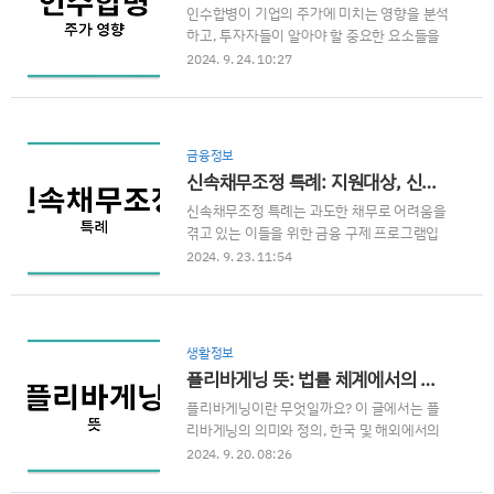
인수합병이 기업의 주가에 미치는 영향을 분석
예금, 적금, 채권 등에서 발생하는 이자 소득에
하고, 투자자들이 알아야 할 중요한 요소들을
부과되는 세금입니다. 이는 금융소득 중 하나
살펴봅니다. 인수합병의 기본 개념과 주식 시
로, 다른 금융소득(배당소득 등)과 함께 합산되
2024. 9. 24. 10:27
장에서의 변화 양상을 이해하여 더 나은 투자
어 과세됩니다. 금융소득에 해당하는 이자소득
결정을 내리는 데 도움을 드립니다.인수합병
이 연 2,000만 원을 초과할 경우, 다른 소득과
(M&A, Mergers and Acquisitions)은 기업이
합산하여 종합과세가 적용됩니다. 그렇지 않은
다른 기업을 인수하거나 합병하는 것을 말합니
경우에는 분리과세로, 원천징수된 세금이 ..
금융정보
다. 이는 기업의 규모 확대, 시장 점유율 증가,
신속채무조정 특례: 지원대상, 신청방법 및 후기 총정리
새로운 기술 확보 등 다양한 목적을 가지고 진
신속채무조정 특례는 과도한 채무로 어려움을
행됩니다. 하지만 이러한 인수합병이 이루어질
겪고 있는 이들을 위한 금융 구제 프로그램입
때마다 주식 시장에서는 큰 변동이 일어나며,
니다. 이 글에서는 신속채무조정 특례의 지원
투자자들은 이를 통해 새로운 투자 기회를 탐
2024. 9. 23. 11:54
대상, 신청 자격, 지원내용, 신청서류 등을 상
색하게 됩니다.이 글에서는 인수합병이 주가에
세히 안내합니다. 신속채무조정 특례 후기 및
미치는 영향, 그로 인한 투자 전략, 그리고 성공
신청방법까지 함께 알아보세요.1. 신속채무조
적인 M&A의 사례들을 통해 어떻게 투자자들
정 특례란?신속채무조정 특례는 금융회사에
이 이러한 상황을 분석하..
생활정보
채무가 있는 과중채무자들을 대상으로 하는 채
플리바게닝 뜻: 법률 체계에서의 협상 전략
무 조정 프로그램입니다. 이 프로그램은 연체
플리바게닝이란 무엇일까요? 이 글에서는 플
가 심각해지기 전에 미리 채무를 조정하여 정
리바게닝의 의미와 정의, 한국 및 해외에서의
상적인 금융 생활로 복귀할 수 있도록 돕는 데
사례, 장단점, 그리고 법적 절차에 대해 깊이 있
그 목적이 있습니다. 금융위원회와 신용회복위
2024. 9. 20. 08:26
게 알아봅니다. 플리바게닝에 대한 모든 정보
원회가 협력하여 진행하는 이 제도는 채무자의