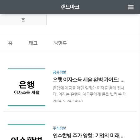
랜드마크
홈
홈
태그
방명록
금융정보
은행 이자소득 세율 완벽 가이드: 개념, 절세 방법, 주의사항까지!
은행에 예금을 하면 일정한 이자를 받게 됩니
다. 이자는 은행이 예금주에게 돈을 빌려 쓴 대
가로 지불하는 금액입니다. 많은 사람들이 이
2024. 9. 24. 14:43
자를 통해 수익을 창출하려고 하지만, 이자에
도 세금이 부과된다는 사실을 간과하는 경우가
많습니다. 이 블로그에서는 '은행 이자소득 세
율'을 중심으로 이자소득세의 기본 개념, 세율
주식정보
구조, 절세 방법 등을 자세히 알아보겠습니
인수합병 주가 영향: 기업의 미래와 투자 전략
다.1. 이자소득세란 무엇인가?이자소득세는